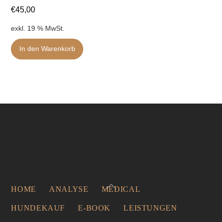
€
45,00
exkl. 19 % MwSt.
In den Warenkorb
Back
HOME
ANALYSE
MEDICAL
To
HUNDEKAUF
E-BOOK
LEISTUNGEN
Top