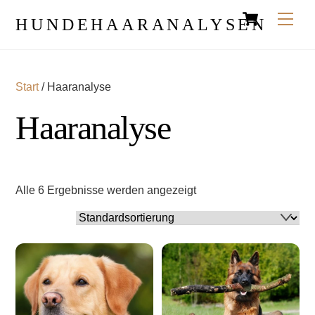
Cart
Skip
Men
HUNDEHAARANALYSEN
to
content
Start
/ Haaranalyse
Haaranalyse
Alle 6 Ergebnisse werden angezeigt