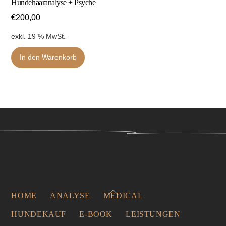
Hundehaaranalyse + Psyche
€
200,00
exkl. 19 % MwSt.
In den Warenkorb
Back
HOME
ANALYSE
MEDICAL
To
HUNDEKAUF
E-BOOK
LEISTUNGEN
Top