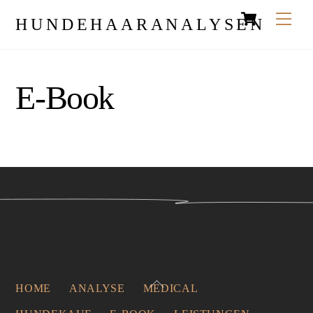
Cart
Skip
Men
HUNDEHAARANALYSEN
to
content
E-Book
Back
HOME
ANALYSE
MEDICAL
To