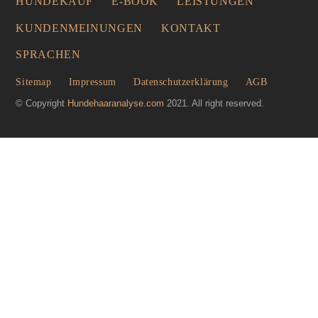
HUNDEKAUF
E-BOOK
LEISTUNGEN
Top
KUNDENMEINUNGEN
KONTAKT
SPRACHEN
Sitemap
Impressum
Datenschutzerklärung
AGB
© Copyright
Hundehaaranalyse.com
2021. All right reserved.